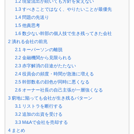
1.2
現金流出が続いても方針を変えない
1.3
すべきことではなく、やりたいことが最優先
1.4
問題の先送り
1.5
他責思考
1.6
数少ない幹部の個人技で生き残ってきた会社
2
潰れる会社の前兆
2.1
キーパーソンの離脱
2.2
金融機関から見限られる
2.3
赤字解消の目途がたたない
2.4
役員会の頻度・時間が急激に増える
2.5
幹部数名の顔色が同時に悪くなる
2.6
オーナー社長の自己主張が一層強くなる
3
窮地に陥っても会社が生き残るパターン
3.1
リストラを断行する
3.2
追加の出資を受ける
3.3
M&Aで会社を売却する
4
まとめ