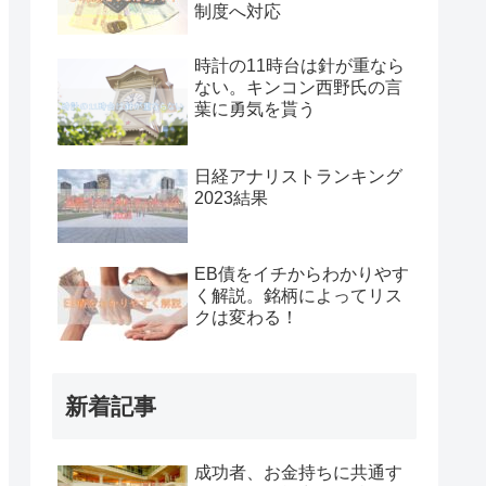
制度へ対応
時計の11時台は針が重なら
ない。キンコン西野氏の言
葉に勇気を貰う
日経アナリストランキング
2023結果
EB債をイチからわかりやす
く解説。銘柄によってリス
クは変わる！
新着記事
成功者、お金持ちに共通す