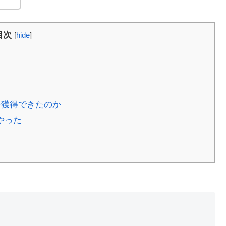
目次
[
hide
]
を獲得できたのか
やった