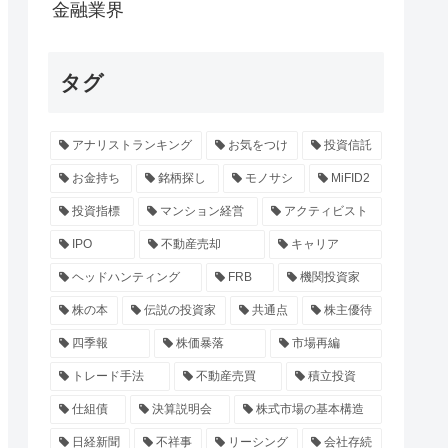
金融業界
タグ
アナリストランキング
お気をつけ
投資信託
お金持ち
銘柄探し
モノサシ
MiFID2
投資指標
マンション経営
アクティビスト
IPO
不動産売却
キャリア
ヘッドハンティング
FRB
機関投資家
株の本
伝説の投資家
共通点
株主優待
四季報
株価暴落
市場再編
トレード手法
不動産売買
積立投資
仕組債
決算説明会
株式市場の基本構造
日経新聞
不祥事
リーシング
会社存続