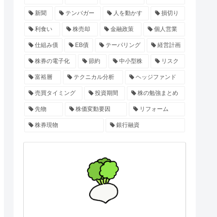
新聞
テンバガー
人を動かす
損切り
利食い
株売却
金融政策
個人営業
仕組み債
EB債
テーパリング
経営計画
株券の電子化
節約
中小型株
リスク
富裕層
テクニカル分析
ヘッジファンド
売買タイミング
投資期間
株の勉強まとめ
先物
株価変動要因
リフォーム
株券現物
銀行融資