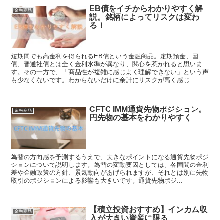
EB債をイチからわかりやすく解
金融商品
説。銘柄によってリスクは変わ
る！
短期間でも高金利を得られるEB債という金融商品。定期預金、国
債、普通社債とは全く金利水準が異なり、関心を惹かれると思いま
す。その一方で、「商品性が複雑に感じよく理解できない」という声
も少なくないです。わからないだけに余計にリスクが高く感じ...
CFTC IMM通貨先物ポジション。
金融商品
円先物の基本をわかりやすく
為替の方向感を予測するうえで、大きなポイントになる通貨先物ポジ
ションについて説明します。為替の変動要因としては、各国間の金利
差や金融政策の方針、景気動向があげられますが、それとは別に先物
取引のポジションによる影響も大きいです。通貨先物ポジ...
【積立投資おすすめ】インカム収
金融商品
入が大きい資産に限る