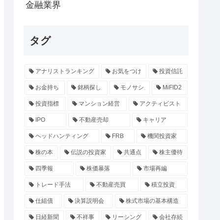
金融業界
タグ
アナリストランキング
お気をつけ
投資信託
お金持ち
銘柄探し
モノサシ
MiFID2
投資指標
マンション経営
アクティビスト
IPO
不動産売却
キャリア
ヘッドハンティング
FRB
機関投資家
株の本
伝説の投資家
共通点
株主優待
四季報
株価暴落
市場再編
トレード手法
不動産売買
積立投資
仕組債
決算説明会
株式市場の基本構造
日経新聞
不祥事
リーシング
会社存続