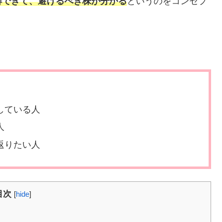
解できて、避けるべき株が分かる
というのをコンセプ
。
している人
人
返りたい人
目次
[
hide
]