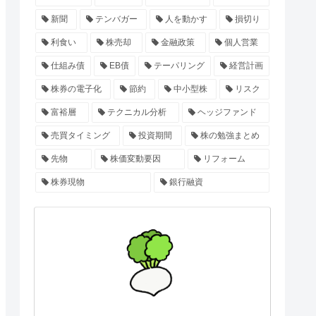
新聞
テンバガー
人を動かす
損切り
利食い
株売却
金融政策
個人営業
仕組み債
EB債
テーパリング
経営計画
株券の電子化
節約
中小型株
リスク
富裕層
テクニカル分析
ヘッジファンド
売買タイミング
投資期間
株の勉強まとめ
先物
株価変動要因
リフォーム
株券現物
銀行融資